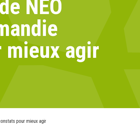
 de NÉO
rmandie
 mieux agir
onstats pour mieux agir