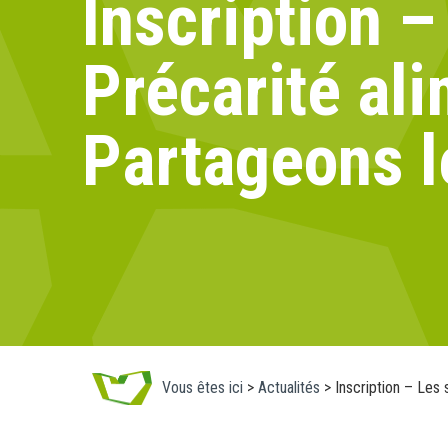
Inscription 
Précarité al
Partageons l
Vous êtes ici
>
Actualités
>
Inscription – Les