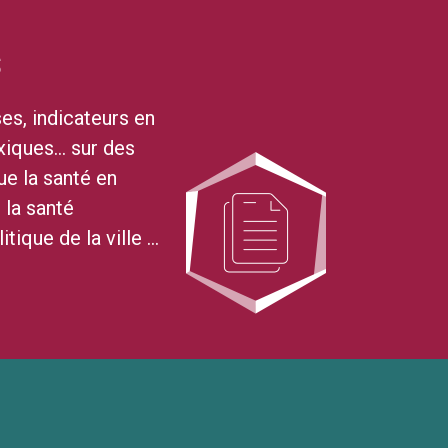
s
s, indicateurs en
exiques… sur des
ue la santé en
, la santé
itique de la ville …