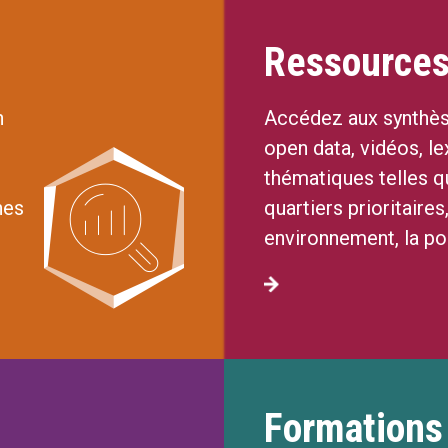
Ressource
n
Accédez aux synthèse
open data, vidéos, l
thématiques telles q
nes
quartiers prioritaires
environnement, la pol
Formations