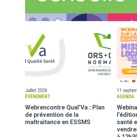
Juillet 2026
11 septe
ÉVÉNEMENT
AGENDA
Webrencontre Qual’Va : Plan
Webinai
de prévention de la
l’éditi
maltraitance en ESSMS
santé e
vendre
à 12h3