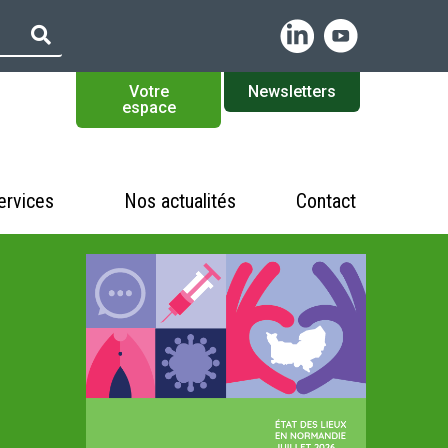
Votre
Newsletters
espace
ervices
Nos actualités
Contact
WEBRE
PRÉVE
LE 15
Qual’Va, e