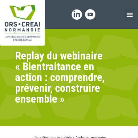
Panneau de gestion des cookies
Replay du webinaire
« Bientraitance en
action : comprendre,
prévenir, construire
ensemble »