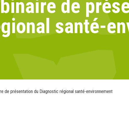
binaire de prése
égional santé-e
re de présentation du Diagnostic régional santé-environnement