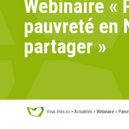
Webinaire « 
pauvreté en 
partager »
Vous êtes ici
>
Actualités
>
Webinaire « Panor