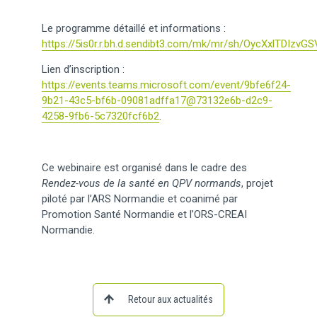
Le programme détaillé et informations :
https://5is0r.r.bh.d.sendibt3.com/mk/mr/sh/OycXxlTDI
Lien d’inscription :
https://events.teams.microsoft.com/event/9bfe6f24-
9b21-43c5-bf6b-09081adffa17@73132e6b-d2c9-
4258-9fb6-5c7320fcf6b2
.
Ce webinaire est organisé dans le cadre des
Rendez-vous de la santé en QPV normands
, projet
piloté par l’ARS Normandie et coanimé par
Promotion Santé Normandie et l’ORS-CREAI
Normandie.
Retour aux actualités