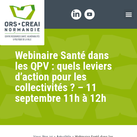
Panneau de gestion des cookies
Webinaire Santé dans
les QPV : quels leviers
d’action pour les
collectivités ? – 11
septembre 11h à 12h