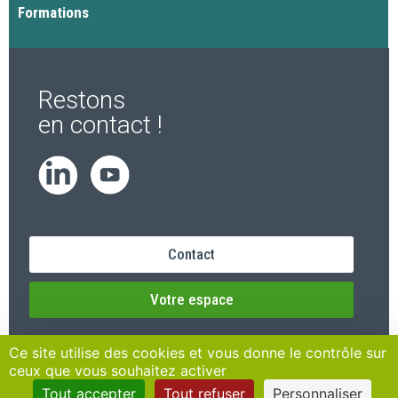
Formations
Restons
en contact !
Contact
Votre espace
Ce site utilise des cookies et vous donne le contrôle sur
ceux que vous souhaitez activer
Tout accepter
Tout refuser
Personnaliser
Mentions Légales
Données personnelles
Plan du site
Transparence