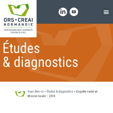
Panneau de gestion des cookies
Études
& diagnostics
Vous êtes ici
>
Études & diagnostics
>
Enquête santé en
Mission locale – 2018