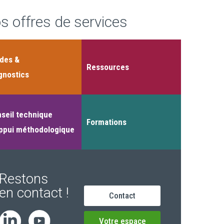
s offres de services
des &
Ressources
gnostics
seil technique
Formations
ppui méthodologique
Restons
en contact !
Contact
Votre espace