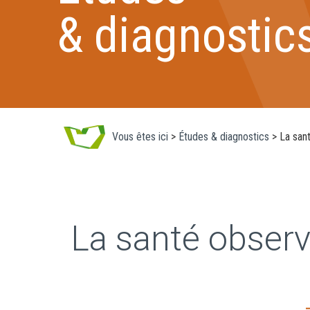
& diagnostic
Vous êtes ici
>
Études & diagnostics
>
La san
La santé obser