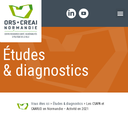
Panneau de gestion des cookies
Études
& diagnostics
Vous êtes ici
>
Études & diagnostics
>
Les CSAPA et
CAARUD en Normandie – Activité en 2021