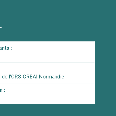
nts :
ue de l’ORS-CREAI Normandie
n :