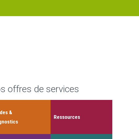
s offres de services
des &
Ressources
gnostics