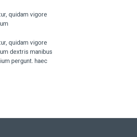
ur, quidam vigore
urum
ur, quidam vigore
urum dextris manibus
tium pergunt. haec