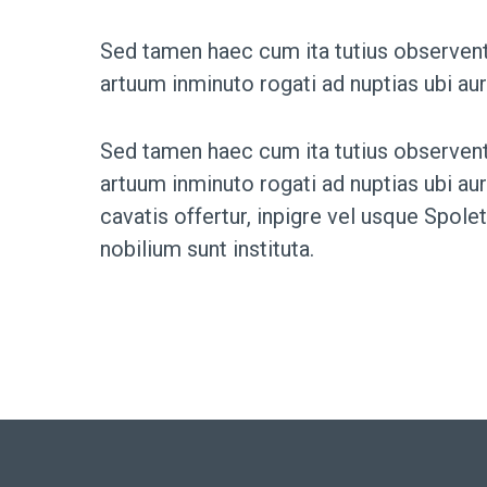
Sed tamen haec cum ita tutius observent
artuum inminuto rogati ad nuptias ubi a
Sed tamen haec cum ita tutius observent
artuum inminuto rogati ad nuptias ubi a
cavatis offertur, inpigre vel usque Spole
nobilium sunt instituta.