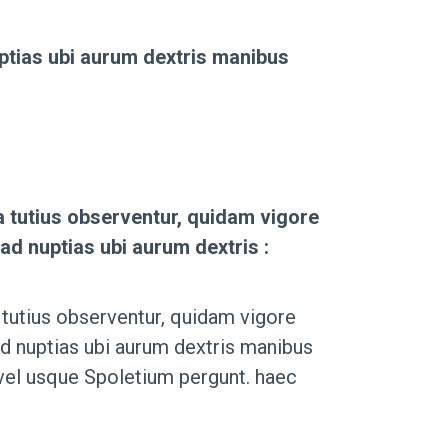
ptias ubi aurum dextris manibus
 tutius observentur, quidam vigore
ad nuptias ubi aurum dextris :
tutius observentur, quidam vigore
ad nuptias ubi aurum dextris manibus
e vel usque Spoletium pergunt. haec