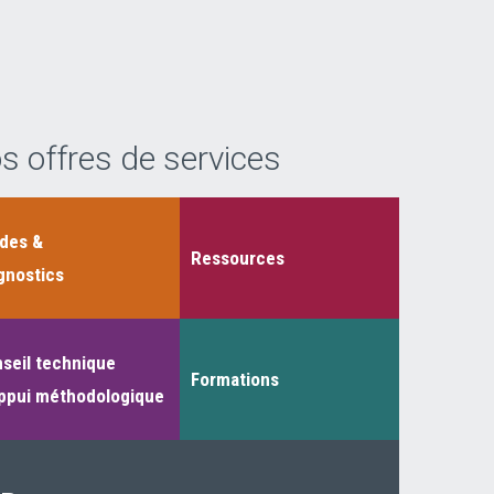
s offres de services
des &
Ressources
gnostics
seil technique
Formations
ppui méthodologique