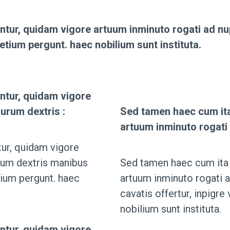
ntur, quidam vigore artuum inminuto rogati ad nu
letium pergunt. haec nobilium sunt instituta.
ntur, quidam vigore
urum dextris :
Sed tamen haec cum ita
artuum inminuto rogati 
ur, quidam vigore
urum dextris manibus
Sed tamen haec cum ita 
tium pergunt. haec
artuum inminuto rogati 
cavatis offertur, inpigr
nobilium sunt instituta.
ntur, quidam vigore