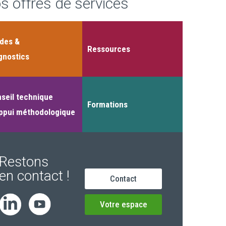
s offres de services
des &
Ressources
gnostics
seil technique
Formations
ppui méthodologique
Restons
en contact !
Contact
Votre espace