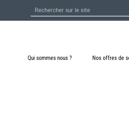
Qui sommes nous ?
Nos offres de s
es 8 synthèses 
ous de la santé