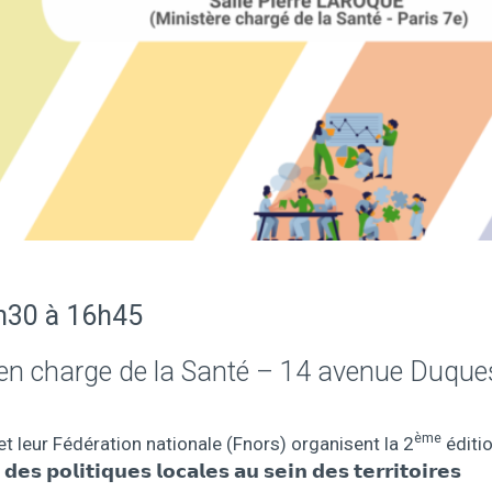
h30 à 16h45
 en charge de la Santé – 14 avenue Duqu
ème
t leur Fédération nationale (Fnors) organisent la 2
éditi
𝗽𝗼𝗹𝗶𝘁𝗶𝗾𝘂𝗲𝘀 𝗹𝗼𝗰𝗮𝗹𝗲𝘀 𝗮𝘂 𝘀𝗲𝗶𝗻 𝗱𝗲𝘀 𝘁𝗲𝗿𝗿𝗶𝘁𝗼𝗶𝗿𝗲𝘀