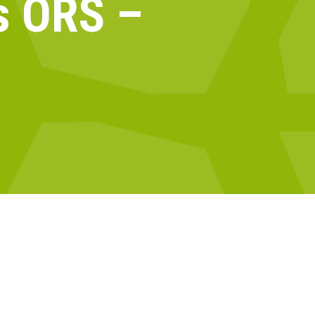
s ORS –