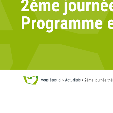
2ème journé
Programme et
Vous êtes ici
>
Actualités
>
2ème journée thé