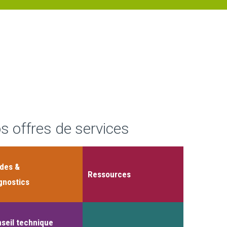
s offres de services
des &
Ressources
gnostics
seil technique