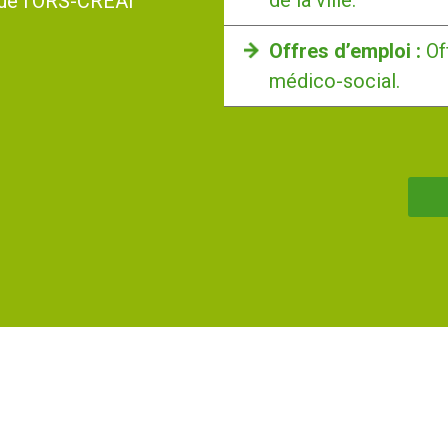
de la ville.
 que l’ORS-CREAI
Offres d’emploi :
Of
médico-social.