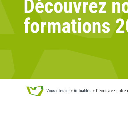
Découvrez no
formations 
Vous êtes ici
>
Actualités
>
Découvrez notre 