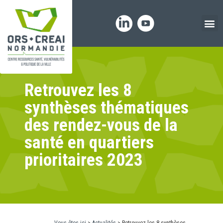
Panneau de gestion des cookies
Retrouvez les 8
synthèses thématiques
des rendez-vous de la
santé en quartiers
prioritaires 2023